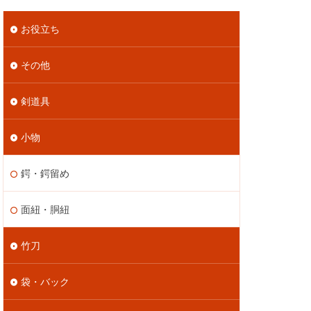
お役立ち
その他
剣道具
小物
鍔・鍔留め
面紐・胴紐
竹刀
袋・バック