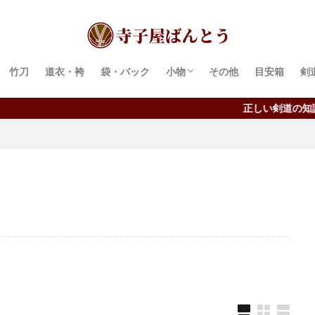
竹刀
道衣・袴
袋・バック
小物
その他
目安箱
剣
面紐・胴紐
鍔・鍔留め
手ぬぐい
正しい剣道の知識は意外に