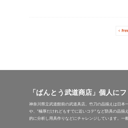
Prev
「ばんとう武道商店」個人にフ
神奈川県立武道館前の武道具店。竹刀の品揃えは日本一
や、"極厚だけれどもすでに近いコテ" など防具の品
的に分析し用具作りなどにチャレンジしています。一