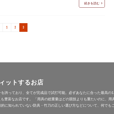
続きを読む
1
2
3
ィットするお店
を誇っており、全てが完成品で試打可能。必ずあなたに合った最高の1本
揃えも豊富なお店です。 「用具の総重量はどの競技よりも重たいのに、
般的に知られていない防具・竹刀の正しい選び方などについて、何でも