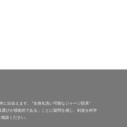
に出会えます。 "全身丸洗い可能なジャージ防具"
用具選びが感覚的である」ことに疑問を感じ、剣道を科学
ご相談ください。