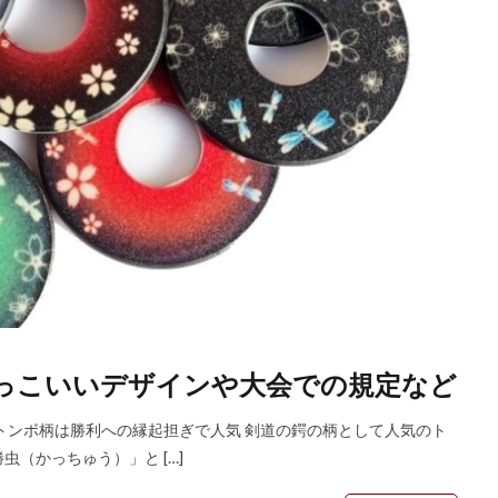
かっこいいデザインや大会での規定など
トンボ柄は勝利への縁起担ぎで人気 剣道の鍔の柄として人気のト
（かっちゅう）」と […]