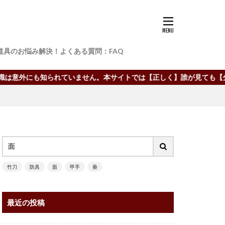
道具のお悩み解決！よくある質問：FAQ
も知られていません。本サイトでは【正しく】誰が見ても【分かりやす
竹刀
防具
面
甲手
垂
最近の投稿