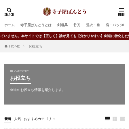
ホーム
寺子屋ばんとうとは
剣道具
竹刀
道衣・袴
袋・バック
。本サイトでは【正しく】誰が見ても【分かりやすい】剣道に特化した情報を配信し
お役立ち
HOME
CATEGORY
お役立ち
剣道のお役立ち情報を紹介します。
新着
人気
おすすめカテゴリ
竹刀