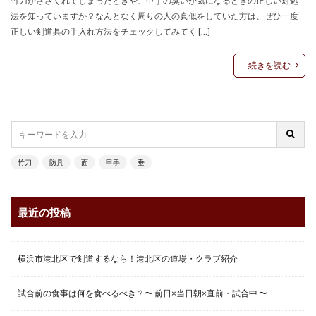
竹刀がささくれてしまったときや、甲手の臭いが気になるときの正しい対処
法を知っていますか？なんとなく周りの人の真似をしていた方は、ぜひ一度
正しい剣道具の手入れ方法をチェックしてみてく […]
続きを読む
竹刀
防具
面
甲手
垂
最近の投稿
横浜市港北区で剣道するなら！港北区の道場・クラブ紹介
試合前の食事は何を食べるべき？〜 前日×当日朝×直前・試合中 〜