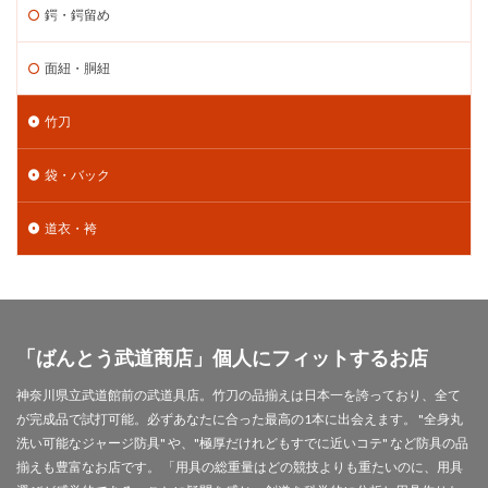
鍔・鍔留め
面紐・胴紐
竹刀
袋・バック
道衣・袴
「ばんとう武道商店」個人にフィットするお店
神奈川県立武道館前の武道具店。竹刀の品揃えは日本一を誇っており、全て
が完成品で試打可能。必ずあなたに合った最高の1本に出会えます。 "全身丸
洗い可能なジャージ防具" や、"極厚だけれどもすでに近いコテ" など防具の品
揃えも豊富なお店です。 「用具の総重量はどの競技よりも重たいのに、用具