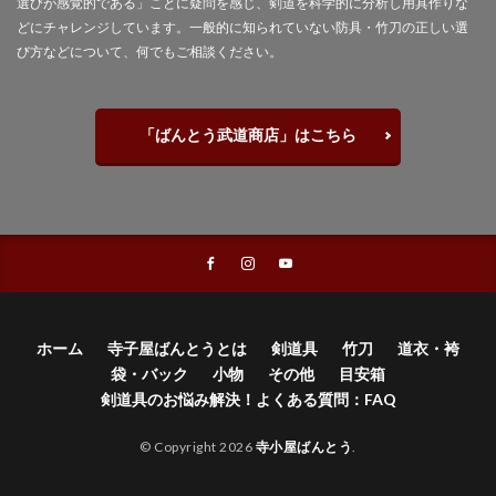
選びが感覚的である」ことに疑問を感じ、剣道を科学的に分析し用具作りな
どにチャレンジしています。一般的に知られていない防具・竹刀の正しい選
び方などについて、何でもご相談ください。
「ばんとう武道商店」はこちら
ホーム
寺子屋ばんとうとは
剣道具
竹刀
道衣・袴
袋・バック
小物
その他
目安箱
剣道具のお悩み解決！よくある質問：FAQ
© Copyright 2026
寺小屋ばんとう
.