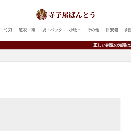
竹刀
道衣・袴
袋・バック
小物
その他
目安箱
剣
面紐・胴紐
鍔・鍔留め
手ぬぐい
正しい剣道の知識は意外に