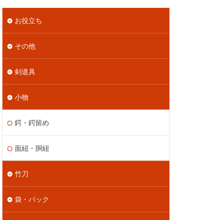
お役立ち
その他
剣道具
小物
鍔・鍔留め
面紐・胴紐
竹刀
袋・バック