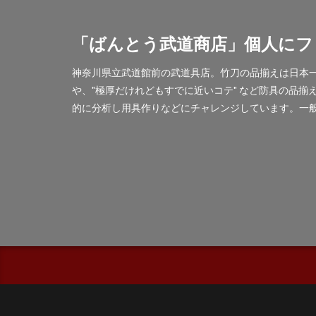
「ばんとう武道商店」個人にフ
神奈川県立武道館前の武道具店。竹刀の品揃えは日本一
や、"極厚だけれどもすでに近いコテ" など防具の品
的に分析し用具作りなどにチャレンジしています。一