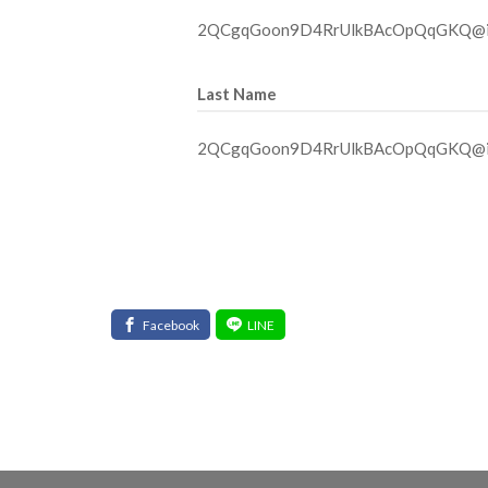
2QCgqGoon9D4RrUlkBAcOpQqGKQ@in
Last Name
2QCgqGoon9D4RrUlkBAcOpQqGKQ@in