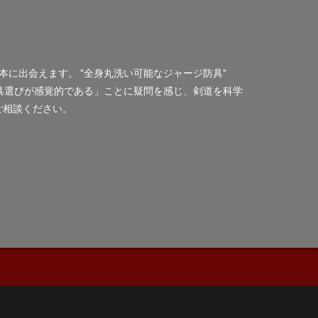
に出会えます。 "全身丸洗い可能なジャージ防具"
用具選びが感覚的である」ことに疑問を感じ、剣道を科学
ご相談ください。