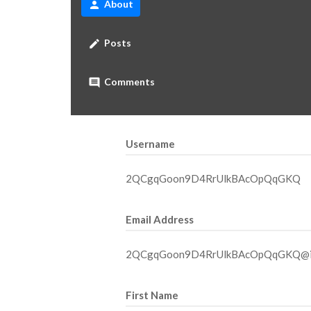
About
person
Posts
create
Comments
comment
Username
2QCgqGoon9D4RrUlkBAcOpQqGKQ
Email Address
2QCgqGoon9D4RrUlkBAcOpQqGKQ@in
First Name