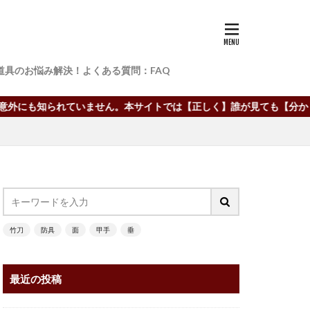
道具のお悩み解決！よくある質問：FAQ
も知られていません。本サイトでは【正しく】誰が見ても【分かりやす
竹刀
防具
面
甲手
垂
最近の投稿